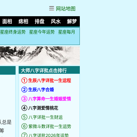
网站地图
面相
痣相
排盘
风水
解梦
星座终身运势
星座今年运势
星座每月
大师八字详批点击排行
① 生辰八字详批一生运程
② 生辰八字合婚
③ 八字算命一生婚姻爱情
④ 八字测爱情桃花
⑤ 八字详批一生财运
认总是
⑥ 紫微斗数详批一生运势
筹
⑦ 八字详批2026年运势