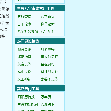
会面
无论怎
生辰八字查询常用工具
的运势
五行查询
八字命运
就会全
日干论命
称骨论命
宏项
八字姓名算命
八字配对
量指
热门灵签抽签
观音灵签
月老灵签
诸葛神算
黄大仙灵签
关帝灵签
吕祖灵签
妈祖灵签
财神爷灵签
文王神卦
鬼谷子灵签
其它热门工具
阴阳历转换
万年历
生肖婚姻配对
六爻占卜