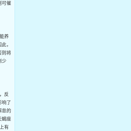
则可催
能养
因此，
否则将
到少
，反
影响了
懈怠的
天蝎座
上有