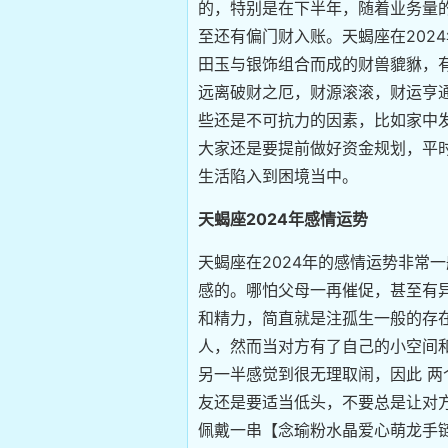
的，特别是在下半年，随着业务量
至还有偏门财入账。天蝎座在202
田玉与银饰组合而成的财兽貔貅，
远离破财之厄，财源滚滚，财运亨通
些还是不可抗力的因素，比如家中
大家还是要提前做好资金规划，平
生活陷入到困境当中。
天蝎座2024年感情运势
天蝎座在2024年的感情运势非常
感的。哪怕父母一再催促，甚至有
和精力，简直就是注孤生一般的存
人，然而当对方有了自己的小空间
另一半感觉到很无理取闹，因此 
友还是要适当低头，不要总是让对方
佩戴一串【念瑜粉水晶爱心萌龙手