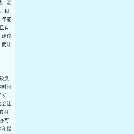
励，甚
，和
一年能
且有
。建议
，而让
较反
的时间
了爱
也会让
的朋
亦可
情和提