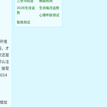
三世书财运
眼跳预测
2026生肖运
生肖每月运势
势
心理年龄测试
智商测试
环境
西，才
家还是
那么注
，接受
24
增加