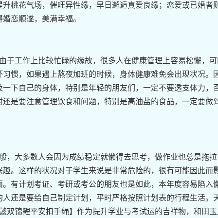
提升桃花气场，催旺异性缘，早日邂逅真爱良缘；恋爱或已婚者
得婚恋顺遂，美满幸福。
，由于工作上比较忙碌的缘故，很多人在健康管理上容易松懈，可
坏习惯，如果遇上熬夜加班的时候，身体健康难免会出现状况。
及一下自己的身体，特别是年轻的朋友们，一定不要透支体力，
时还是要注意管理饮食和问题，特别是高油盐的食品，一定要做
一般，大多数人会因为成绩稳定就懒得去思考，做作业也总是拖拉
兴趣。这样的状况对于学生来说是非常危险的，很有可能因此而
面。有计划考证、考研或考公的朋友也是如此，本年度容易陷入
的人还是要给自己制定计划，平时严格按照计划表的行程生活。
宝懿双锦鲤平安扣手绳】作为提升学业与考试运的吉祥物，和田玉