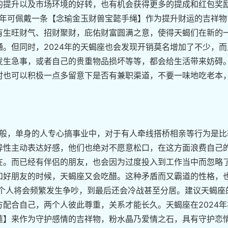
的提升以及市场环境的好转，也有机会获得更多的提成和红包奖
4年可佩戴一条【念瑜金玉财兽宝懿手绳】作为提升财运的吉祥物
有生旺财气、招财聚财，庇佑财富圆满之意，使得天蝎们在新的
。但同时，2024年的天蝎座也会发现开销莫名增加了不少，而
发生急事，或者自己的贵重物品损坏等等，都会给生活带来妨碍
时也可以积极一点多留意下是否有兼职渠道，不要一味地吃老本
一般，单身的人专心搞事业中，对于有人牵线搭桥相亲等行为是比
异性主动表达好感，他们也绝对不愿意松口，在这方面浪费自己
在。而已经有伴侣的朋友，也会因为过度投入到工作当中而忽略
和好朋友的时候，天蝎座又会吃醋。这种矛盾而又霸道的性格，
两个人将会频繁发生争吵，到最后还会冷战甚至分居。建议天蝎座
配合自己，两个人彼此尊重，关系才能长久。天蝎座在2024年
链】来作为守护感情的吉祥物，粉水晶乃爱情之石，具有守护恋