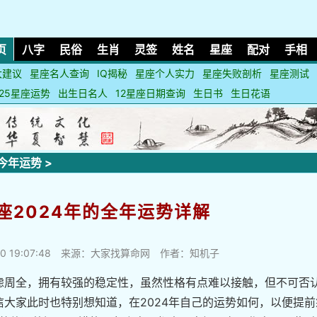
页
八字
民俗
生肖
灵签
姓名
星座
配对
手相
大建议
星座名人查询
IQ揭秘
星座个人实力
星座失败剖析
星座测试
025星座运势
出生日名人
12星座日期查询
生日书
生日花语
今年运势
>
座2024年的全年运势详解
0 19:07:48
来源：大家找算命网 作者：知机子
虑周全，拥有较强的稳定性，虽然性格有点难以接触，但不可否
大家此时也特别想知道，在2024年自己的运势如何，以便提前