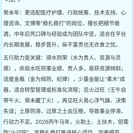
癸未年：更适配医疗护理、行政统筹、技术支持、心
理咨询、文博等“稳扎稳打”的岗位，擅长把细节做
透，中年后凭口碑与经验成为团队中坚，适合在平台
内长期发展，稳步晋升，纵不富贵也无衣食之忧。
五行助力是关键：得水则荣（水为贵人、资源与灵
感），命局水旺则事业顺、贵人多，易获资源倾斜；
适度金裁（金为规则、纪律），少量金能让“柔木”成
器，适合转型管理或标准化流程；忌火过旺（壬午自
带午火、癸未藏丁火），再见旺火易心浮气躁、决策
失误；土厚则滞，过厚之土会压根，导致事业停滞、
行动力不足。2026丙午马年，火助土、土扶木，但需
防“火过旺”，宜稳扎稳打推进核心项目，完善细节，