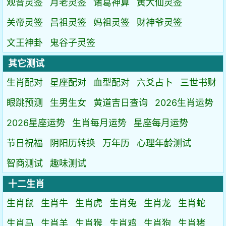
观音灵签
月老灵签
诸葛神算
黄大仙灵签
关帝灵签
吕祖灵签
妈祖灵签
财神爷灵签
文王神卦
鬼谷子灵签
其它测试
生肖配对
星座配对
血型配对
六爻占卜
三世书财
眼跳预测
生男生女
黄道吉日查询
2026生肖运势
2026星座运势
生肖每月运势
星座每月运势
节日祝福
阴阳历转换
万年历
心理年龄测试
智商测试
趣味测试
十二生肖
生肖鼠
生肖牛
生肖虎
生肖兔
生肖龙
生肖蛇
生肖马
生肖羊
生肖猴
生肖鸡
生肖狗
生肖猪