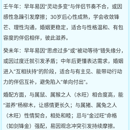
壬午年：早年易因“灵动多变”与伴侣节奏不合，或因
感性急躁引发摩擦；30岁后心性成熟，学会收敛锋
芒、理性沟通，婚姻更稳定，适合与性格温和、有包
容度的伴侣相伴，彼此滋养。
癸未年：早年易因“思虑过多”或“被动等待”错失缘分，
或因过度迁就引发矛盾；中年后更懂表达需求，婚姻
进入“互相扶持”的阶段，适合与有主见、能带动行动
力的伴侣互补，避免陷入“单向付出”。
婚配方面，与属鼠、属猴之人（水旺）相合度高，能
“滋养”杨柳木，让感情更长久；与属猪、属兔之人
（木旺）性情契合，相处和睦；忌与“金过旺”命格
（如剑锋金）强配，易因观念冲突引发持续摩擦。