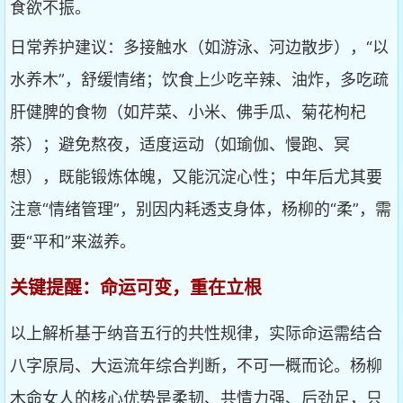
食欲不振。
日常养护建议：多接触水（如游泳、河边散步），“以
水养木”，舒缓情绪；饮食上少吃辛辣、油炸，多吃疏
肝健脾的食物（如芹菜、小米、佛手瓜、菊花枸杞
茶）；避免熬夜，适度运动（如瑜伽、慢跑、冥
想），既能锻炼体魄，又能沉淀心性；中年后尤其要
注意“情绪管理”，别因内耗透支身体，杨柳的“柔”，需
要“平和”来滋养。
关键提醒：命运可变，重在立根
以上解析基于纳音五行的共性规律，实际命运需结合
八字原局、大运流年综合判断，不可一概而论。杨柳
木命女人的核心优势是柔韧、共情力强、后劲足，只