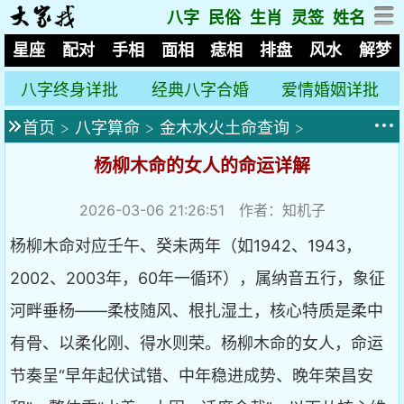
八字
民俗
生肖
灵签
姓名
星座
配对
手相
面相
痣相
排盘
风水
解梦
八字终身详批
经典八字合婚
爱情婚姻详批
首页
>
八字算命
>
金木水火土命查询
>
杨柳木命的女人的命运详解
2026-03-06 21:26:51
作者：知机子
杨柳木命对应壬午、癸未两年（如1942、1943，
2002、2003年，60年一循环），属纳音五行，象征
河畔垂杨——柔枝随风、根扎湿土，核心特质是柔中
有骨、以柔化刚、得水则荣。杨柳木命的女人，命运
节奏呈“早年起伏试错、中年稳进成势、晚年荣昌安