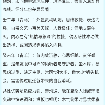
韧劲，如同杨柳遇风屈伸、风停复直，善解人意却有
底线。细分年份差异显著：
壬午年（青马）：外显灵动明媚，思维敏捷、表达力
强，自带文艺与审美天赋，人缘极佳；但地支藏午
火，内心易有“热情与急躁”的拉扯，偶因感性冲动做
出选择，或因追求完美陷入内耗。
癸未年（青羊）：偏内敛沉静，心思细腻、责任感
重，是亲友眼中可靠的倾听者与守护者；坐木库，易
思虑过重、缺乏主见，常因“想太多、做太少”错失机
会，需警惕过度迁就带来的自我消耗。
共性优势是适应力强、善沟通，能在复杂人际或环境
变动中快速调和；短板也鲜明：木气偏柔时易优柔寡