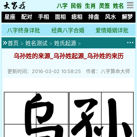
八字
民俗
生肖
灵签
姓名
星座
配对
手相
面相
痣相
排盘
风水
解梦
八字终身详批
经典八字合婚
爱情婚姻详批
首页
>
姓名测试
>
姓氏起源
>
乌孙姓的来源_乌孙姓起源_乌孙姓的来历
更新时间：2016-03-02 10:58:25 作者：八字算命大师