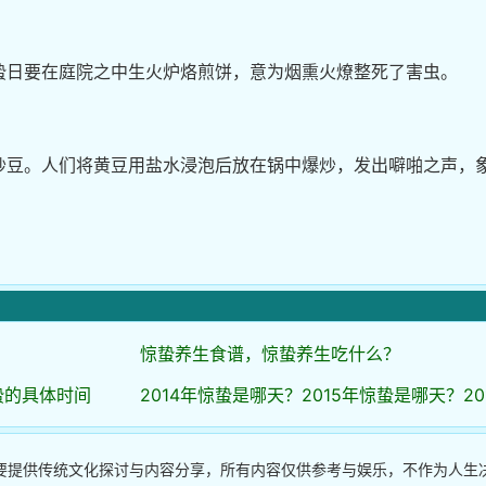
日要在庭院之中生火炉烙煎饼，意为烟熏火燎整死了害虫。
豆。人们将黄豆用盐水浸泡后放在锅中爆炒，发出噼啪之声，
惊蛰养生食谱，惊蛰养生吃什么？
惊蛰的具体时间
2014年惊蛰是哪天？2015年惊蛰是哪天？20
要提供传统文化探讨与内容分享，所有内容仅供参考与娱乐，不作为人生