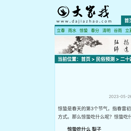
首
立春
雨水
惊蛰
春分
清明
谷雨
立
当前位置：
首页
>
民俗预测
>
二十
2023-05-26
惊蛰是春天的第3个节气，指春雷
方式。那么惊蛰吃什么呢？惊蛰吃
惊蛰吃什么 梨子