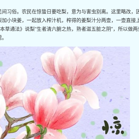
间习俗。农民在惊蛰日要吃梨，意为与害虫别离。这里略改，
梨加小块姜，一起放入榨汁机，榨得的姜梨汁分两壶，一壶直接
本草通法》说梨“生者清六腑之热，熟者滋五脏之阴”，所以做两
需。