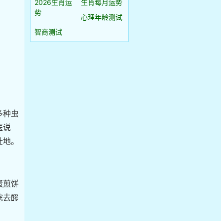
2026生肖运
生肖每月运势
势
心理年龄测试
智商测试
多种虫
医说
壮地。
蛋煎饼
滤去醪