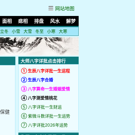
网站地图
面相
痣相
排盘
风水
解梦
立冬
小雪
大雪
冬至
小寒
大寒
大师八字详批点击排行
① 生辰八字详批一生运程
② 生辰八字合婚
③ 八字算命一生婚姻爱情
④ 八字测爱情桃花
⑤ 八字详批一生财运
的保健
⑥ 紫微斗数详批一生运势
⑦ 八字详批2026年运势