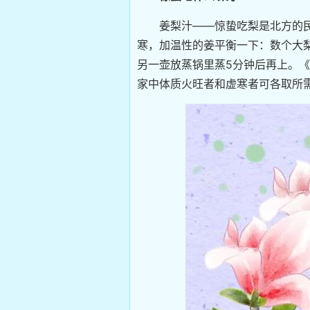
姜梨汁——惊蛰吃梨是北方的民
寒，加温性的姜平衡一下：数个大
另一壶放蒸锅里蒸5分钟后再上。《
家中体质火旺者和虚寒者可各取所