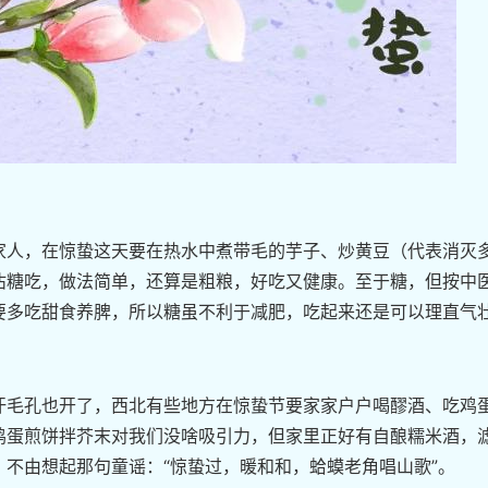
人，在惊蛰这天要在热水中煮带毛的芋子、炒黄豆（代表消灭
沾糖吃，做法简单，还算是粗粮，好吃又健康。至于糖，但按中
要多吃甜食养脾，所以糖虽不利于减肥，吃起来还是可以理直气
毛孔也开了，西北有些地方在惊蛰节要家家户户喝醪酒、吃鸡
鸡蛋煎饼拌芥末对我们没啥吸引力，但家里正好有自酿糯米酒，
不由想起那句童谣：“惊蛰过，暖和和，蛤蟆老角唱山歌”。