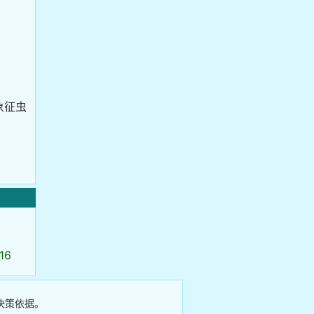
象征虫
16
决策依据。