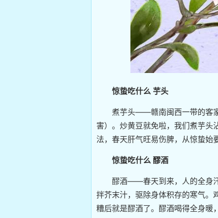
惊蛰吃什么 芋头
煮芋头——赣南闽西一带的客家
害）。炒黄豆就免啦，我们煮芋头
法，春天肝气旺易伤脾，从惊蛰始
惊蛰吃什么 醪酒
醪酒——春天到来，人的全身汗
拌芥末汁，驱除身体积存的寒气。
糟后就是醪酒了。醪酒喝得全身暖，