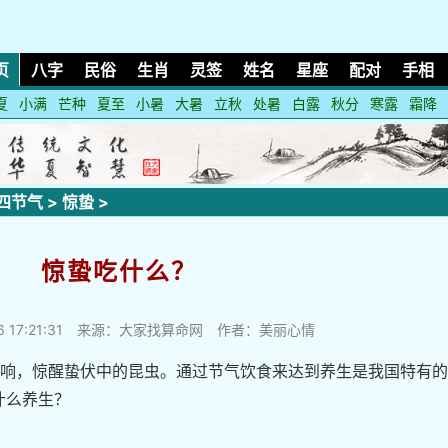
页
八字
民俗
生肖
灵签
姓名
星座
配对
手相
夏
小满
芒种
夏至
小暑
大暑
立秋
处暑
白露
秋分
寒露
霜降
四节气
>
惊蛰
>
惊蛰吃什么？
 17:21:31
来源：大家找算命网 作者：美丽心情
初响，惊醒蛰伏中的昆虫。通过节气饮食来达到养生是我国特有
什么养生？