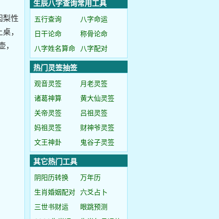
生辰八字查询常用工具
因梨性
五行查询
八字命运
上桌，
日干论命
称骨论命
壶，
八字姓名算命
八字配对
热门灵签抽签
观音灵签
月老灵签
诸葛神算
黄大仙灵签
关帝灵签
吕祖灵签
妈祖灵签
财神爷灵签
文王神卦
鬼谷子灵签
其它热门工具
阴阳历转换
万年历
生肖婚姻配对
六爻占卜
三世书财运
眼跳预测