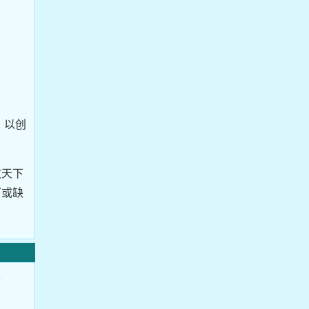
，以创
故天下
可或缺
搭