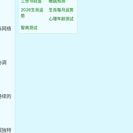
三世书财运
眼跳预测
2026生肖运
生肖每月运势
势
心理年龄测试
智商测试
际网络
协调
持续的
掘独特