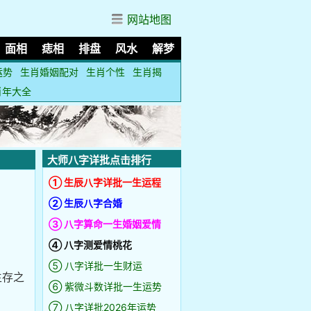
网站地图
面相
痣相
排盘
风水
解梦
运势
生肖婚姻配对
生肖个性
生肖揭
肖年大全
大师八字详批点击排行
① 生辰八字详批一生运程
② 生辰八字合婚
③ 八字算命一生婚姻爱情
④ 八字测爱情桃花
⑤ 八字详批一生财运
生存之
⑥ 紫微斗数详批一生运势
⑦ 八字详批2026年运势