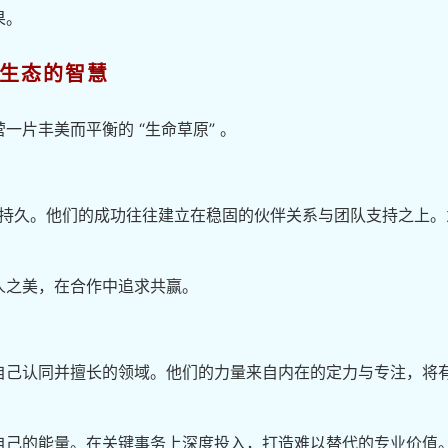
果。
原生态的智慧
一片丰美而平衡的 “生命草原” 。
、更持久。他们的成功往往建立在稳固的伙伴关系与团队支持之上。
人之美，在合作中追求共赢。
自己认同并擅长的领域。他们的力量来自内在的定力与专注，将
自己的能量。在关键事务上深度投入，打造难以替代的专业价值