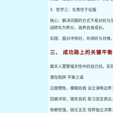
3. 哲学三：化育优于征服
核心：解决问题的方式不是对抗与
战转化为养分，滋养自身成长。
实践：面对冲突时，先倾听与共情
三、 成功路上的关键平衡
属羊人需警惕天性中的双刃剑，实
潜在陷阱 平衡之道
过度牺牲，模糊自我 设立清晰边
回避冲突，错失良机 练习坚定表
依赖性强，缺乏主见 培养独立决