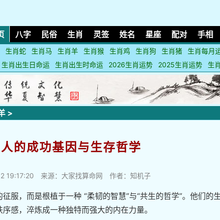
页
八字
民俗
生肖
灵签
姓名
星座
配对
手相
生肖蛇
生肖马
生肖羊
生肖猴
生肖鸡
生肖狗
生肖猪
生肖每月
生肖出生日命运
生肖出生时命运
2026生肖运势
2025生肖运势
生
羊
>
羊人的成功基因与生存哲学
2 19:17:20
来源：大家找算命网 作者：知机子
征服，而是根植于一种 “柔韧的智慧”与“共生的哲学”。他们的
秩序感，淬炼成一种独特而强大的内在力量。