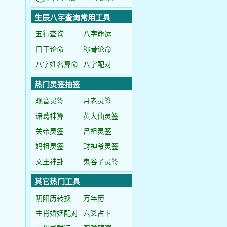
生辰八字查询常用工具
五行查询
八字命运
日干论命
称骨论命
八字姓名算命
八字配对
热门灵签抽签
观音灵签
月老灵签
诸葛神算
黄大仙灵签
关帝灵签
吕祖灵签
妈祖灵签
财神爷灵签
文王神卦
鬼谷子灵签
其它热门工具
阴阳历转换
万年历
生肖婚姻配对
六爻占卜