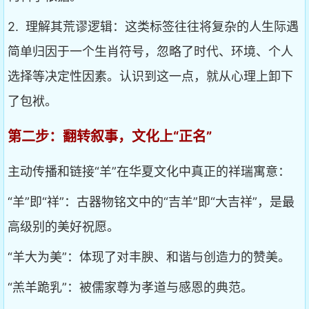
2. 理解其荒谬逻辑：这类标签往往将复杂的人生际遇
简单归因于一个生肖符号，忽略了时代、环境、个人
选择等决定性因素。认识到这一点，就从心理上卸下
了包袱。
第二步：翻转叙事，文化上“正名”
主动传播和链接“羊”在华夏文化中真正的祥瑞寓意：
“羊”即“祥”：古器物铭文中的“吉羊”即“大吉祥”，是最
高级别的美好祝愿。
“羊大为美”：体现了对丰腴、和谐与创造力的赞美。
“羔羊跪乳”：被儒家尊为孝道与感恩的典范。