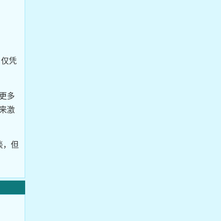
，仅凭
更多
来激
谈，但