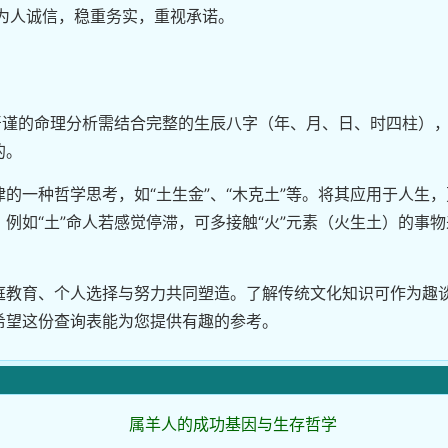
认为为人诚信，稳重务实，重视承诺。
严谨的命理分析需结合完整的生辰八字（年、月、日、时四柱）
的。
的一种哲学思考，如“土生金”、“木克土”等。将其应用于人生，
例如“土”命人若感觉停滞，可多接触“火”元素（火生土）的事物
庭教育、个人选择与努力共同塑造。了解传统文化知识可作为趣
希望这份查询表能为您提供有趣的参考。
属羊人的成功基因与生存哲学