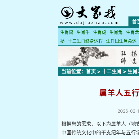
首
生肖鼠
生肖牛
生肖虎
生肖兔
生肖龙
秘
十二生肖终身运程
生肖出生月命运
当前位置：
首页
>
十二生肖
>
生肖
属羊人五
2026-02-1
根据您的需求，以下为属羊人（地
中国传统文化中的干支纪年与五行