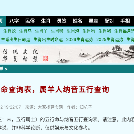
页
八字
民俗
生肖
灵签
姓名
星座
配对
手相
生肖蛇
生肖马
生肖羊
生肖猴
生肖鸡
生肖狗
生肖猪
生肖每月
生肖出生日命运
生肖出生时命运
2026生肖运势
2025生肖运势
生
羊
>
行命查询表，属羊人纳音五行查询
2 19:22:07
来源：大家找算命网 作者：知机子
支：未，五行属土）的五行命与纳音五行查询表。请注意，此内
学说，并非科学论断，仅供娱乐与文化参考。