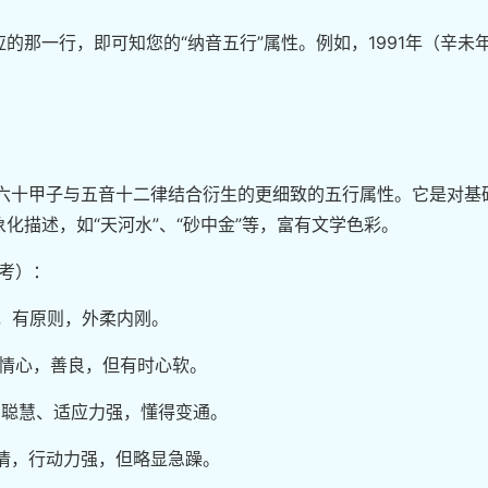
的那一行，即可知您的“纳音五行”属性。例如，1991年（辛未
将六十甲子与五音十二律结合衍生的更细致的五行属性。它是对基
化描述，如“天河水”、“砂中金”等，富有文学色彩。
参考）：
气，有原则，外柔内刚。
同情心，善良，但有时心软。
认为聪慧、适应力强，懂得变通。
热情，行动力强，但略显急躁。