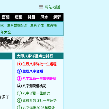
网站地图
面相
痣相
排盘
风水
解梦
运势
生肖婚姻配对
生肖个性
生肖揭
肖年大全
大师八字详批点击排行
① 生辰八字详批一生运程
② 生辰八字合婚
③ 八字算命一生婚姻爱情
④ 八字测爱情桃花
⑤ 八字详批一生财运
容源于
⑥ 紫微斗数详批一生运势
⑦ 八字详批2026年运势