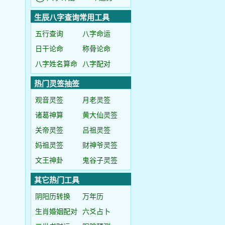
生辰八字查询常用工具
五行查询
八字命运
日干论命
称骨论命
八字姓名算命
八字配对
热门灵签抽签
观音灵签
月老灵签
诸葛神算
黄大仙灵签
关帝灵签
吕祖灵签
妈祖灵签
财神爷灵签
文王神卦
鬼谷子灵签
其它热门工具
阴阳历转换
万年历
生肖婚姻配对
六爻占卜