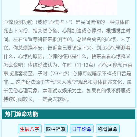
心惊预测功能（或称"心慌占卜"）是民间流传的一种身体征
兆占卜习俗，指突然心慌、心跳加速或心悸时，根据发生时
间、左右位置等特征来推测吉凶。总是会莫名的心惊，为了
它，你总烦躁不安，告诉自己要镇定下来。到底心惊预测着
什么，心惊的原因，心惊的征兆是什么，快来看看心惊释义
怎么说吧！传统说法认为，午时（11-13点）心惊可能预示喜
事或远客将至，子时（23-1点）心惊可能暗示不祥或口舌是
非......这些说法源于古代"天人感应"观念和身体征兆文化，属
于民俗心理现象，本测试以娱乐为主。如果真的很不舒服或
持续时间较长，一定要去就医。
热门算命功能