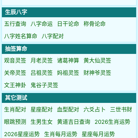
生辰八字
五行查询
八字命运
日干论命
称骨论命
八字姓名算命
八字配对
抽签算命
观音灵签
月老灵签
诸葛神算
黄大仙灵签
关帝灵签
吕祖灵签
妈祖灵签
财神爷灵签
文王神卦
鬼谷子灵签
其它测试
生肖配对
星座配对
血型配对
六爻占卜
三世书财
眼跳预测
生男生女
黄道吉日查询
2026生肖运势
2026星座运势
生肖每月运势
星座每月运势