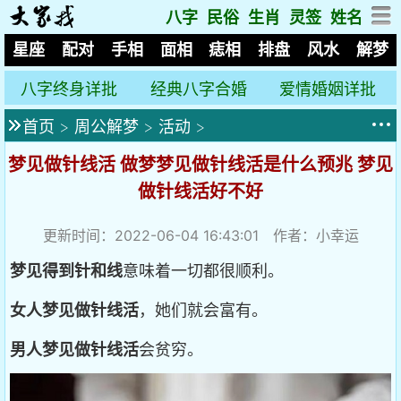
八字
民俗
生肖
灵签
姓名
星座
配对
手相
面相
痣相
排盘
风水
解梦
八字终身详批
经典八字合婚
爱情婚姻详批
首页
>
周公解梦
>
活动
>
梦见做针线活 做梦梦见做针线活是什么预兆 梦见
做针线活好不好
更新时间：2022-06-04 16:43:01 作者：小幸运
梦见得到针和线
意味着一切都很顺利。
女人梦见做针线活
，她们就会富有。
男人梦见做针线活
会贫穷。