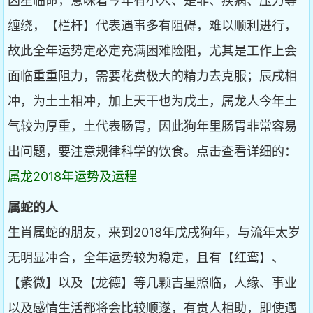
凶星临命，意味着今年有小人、是非、疾病、压力等
缠绕，【栏杆】代表遇事多有阻碍，难以顺利进行，
故此全年运势定必定充满困难险阻，尤其是工作上会
面临重重阻力，需要花费极大的精力去克服；辰戌相
冲，为土土相冲，加上天干也为戊土，属龙人今年土
气较为厚重，土代表肠胃，因此狗年里肠胃非常容易
出问题，要注意规律科学的饮食。点击查看详细的：
属龙2018年运势及运程
属蛇的人
生肖属蛇的朋友，来到2018年戊戌狗年，与流年太岁
无明显冲合，全年运势较为稳定，且有【红鸾】、
【紫微】以及【龙德】等几颗吉星照临，人缘、事业
以及感情生活都将会比较顺遂，有贵人相助，即使遇