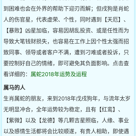
到困难也会在外界的帮助下迎刃而解；但戌狗是肖蛇
人的伤官星，代表虚荣、个性，同时遇到【天厄】、
【暴败】凶星加临，容易因胡乱投资、或是任性而为
导致大笔钱财损失，也容易在工作上因个性太强而招
致同事、领导或者客户不满，遭到刁难或者投诉，只
要控制好自己的情绪，即可避免其负面影响。点击查
看详细的：
属蛇2018年运势及运程
属马的人
生肖属蛇的朋友，来到2018年戊戌狗年，与流年太岁
无明显冲合，全年运势较为稳定，且有【红鸾】、
【紫微】以及【龙德】等几颗吉星照临，人缘、事业
以及感情生活都将会比较顺遂，有贵人相助，即使遇