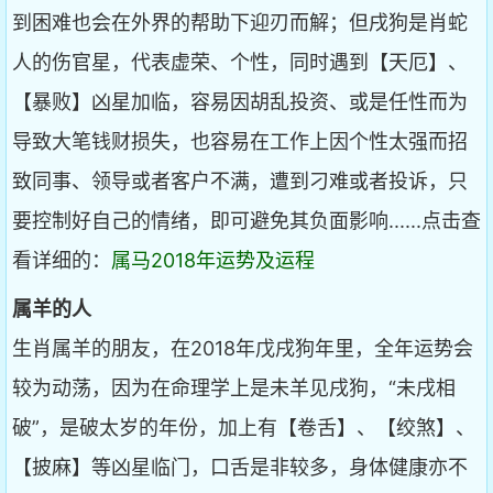
到困难也会在外界的帮助下迎刃而解；但戌狗是肖蛇
人的伤官星，代表虚荣、个性，同时遇到【天厄】、
【暴败】凶星加临，容易因胡乱投资、或是任性而为
导致大笔钱财损失，也容易在工作上因个性太强而招
致同事、领导或者客户不满，遭到刁难或者投诉，只
要控制好自己的情绪，即可避免其负面影响......点击查
看详细的：
属马2018年运势及运程
属羊的人
生肖属羊的朋友，在2018年戊戌狗年里，全年运势会
较为动荡，因为在命理学上是未羊见戌狗，“未戌相
破”，是破太岁的年份，加上有【卷舌】、【绞煞】、
【披麻】等凶星临门，口舌是非较多，身体健康亦不