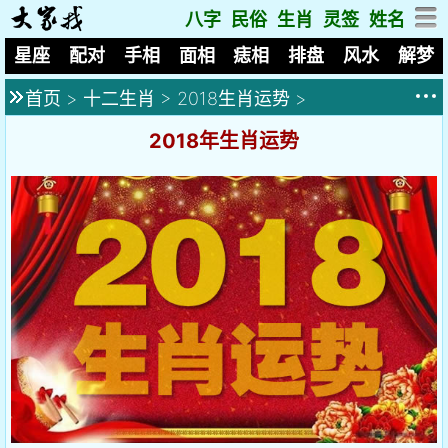
八字
民俗
生肖
灵签
姓名
星座
配对
手相
面相
痣相
排盘
风水
解梦
首页
>
十二生肖
>
2018生肖运势
>
2018年生肖运势