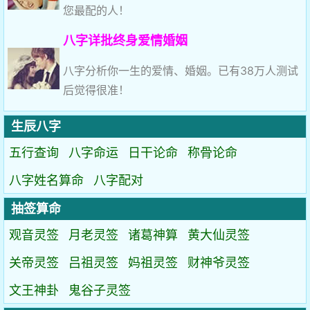
您最配的人！
八字详批终身爱情婚姻
八字分析你一生的爱情、婚姻。已有38万人测试
后觉得很准！
生辰八字
五行查询
八字命运
日干论命
称骨论命
八字姓名算命
八字配对
抽签算命
观音灵签
月老灵签
诸葛神算
黄大仙灵签
关帝灵签
吕祖灵签
妈祖灵签
财神爷灵签
文王神卦
鬼谷子灵签