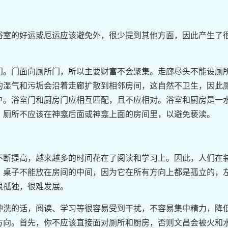
浴室的好运或厄运应该避免外，很少提到其他方面，因此产生了
门。门面向厕所门，所以主要财富不会聚集。走廊尽头不能设厕
的湿气和污垢会沿着走廊扩散到相邻房间，这自然不卫生，因此
户。浴室门和厨房门应相互匹配，且不应相对。浴室和厨房是一
，厕所不应该在神龛后面或神龛上面的房间里，以避免亵渎。
不断提高，越来越多的时间花在了阅读和学习上。因此，人们在
。桌子不能放在房间的中间，因为它在所有方向上都是孤立的，
很孤独，很难发展。
冲洗的话，阅读、学习等很容易受到干扰，不容易集中精力，降
方向。首先，你不应该直接面对厕所和厨房，否则文昌会被火和