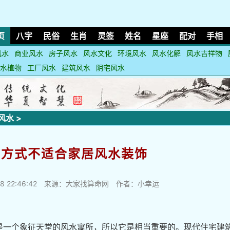
页
八字
民俗
生肖
灵签
姓名
星座
配对
手相
风水
商业风水
房子风水
风水文化
环境风水
风水化解
风水吉祥物
水植物
工厂风水
建筑风水
阴宅风水
风水
>
种方式不适合家居风水装饰
8 22:46:42
来源：大家找算命网 作者：小幸运
是一个象征天堂的风水寓所，所以它是相当重要的。现代住宅建