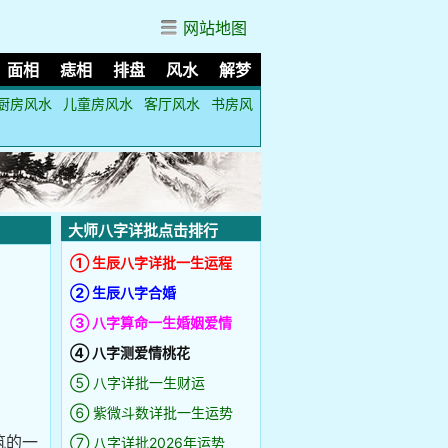
网站地图
面相
痣相
排盘
风水
解梦
厨房风水
儿童房风水
客厅风水
书房风
大师八字详批点击排行
① 生辰八字详批一生运程
② 生辰八字合婚
③ 八字算命一生婚姻爱情
④ 八字测爱情桃花
⑤ 八字详批一生财运
⑥ 紫微斗数详批一生运势
筑的一
⑦ 八字详批2026年运势