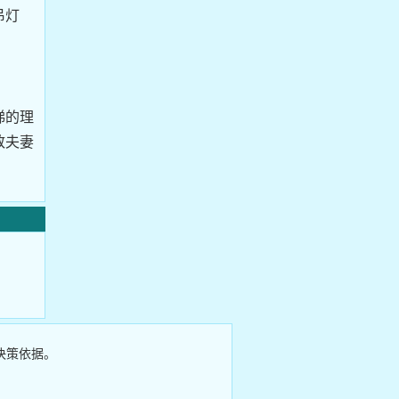
吊灯
梯的理
致夫妻
决策依据。