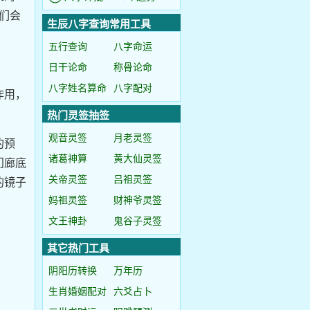
们会
生辰八字查询常用工具
五行查询
八字命运
日干论命
称骨论命
八字姓名算命
八字配对
作用，
热门灵签抽签
观音灵签
月老灵签
的预
诸葛神算
黄大仙灵签
门廊底
关帝灵签
吕祖灵签
的镜子
妈祖灵签
财神爷灵签
文王神卦
鬼谷子灵签
其它热门工具
阴阳历转换
万年历
生肖婚姻配对
六爻占卜