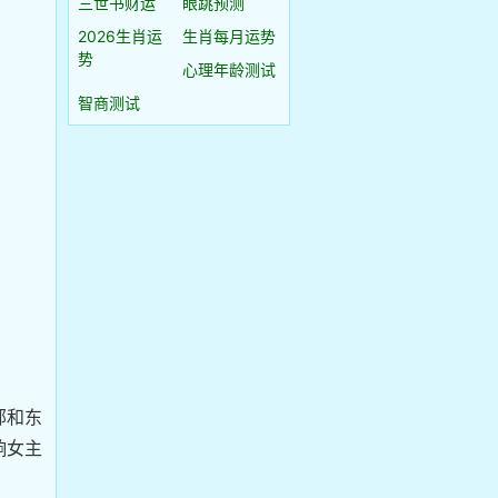
三世书财运
眼跳预测
2026生肖运
生肖每月运势
势
心理年龄测试
智商测试
部和东
响女主