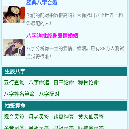
经典八字合婚
你们的配对指数很高吗？为你找出这个世界上和
您最配的人！
八字详批终身爱情婚姻
八字分析你一生的爱情、婚姻。已有38万人测试
后觉得很准！
生辰八字
五行查询
八字命运
日干论命
称骨论命
八字姓名算命
八字配对
抽签算命
观音灵签
月老灵签
诸葛神算
黄大仙灵签
关帝灵签
吕祖灵签
妈祖灵签
财神爷灵签