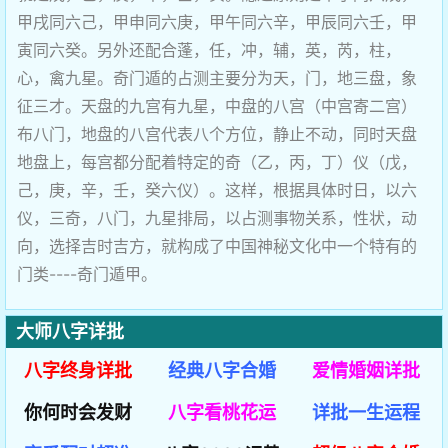
甲戌同六己，甲申同六庚，甲午同六辛，甲辰同六壬，甲
寅同六癸。另外还配合蓬，任，冲，辅，英，芮，柱，
心，禽九星。奇门遁的占测主要分为天，门，地三盘，象
征三才。天盘的九宫有九星，中盘的八宫（中宫寄二宫）
布八门，地盘的八宫代表八个方位，静止不动，同时天盘
地盘上，每宫都分配着特定的奇（乙，丙，丁）仪（戊，
己，庚，辛，壬，癸六仪）。这样，根据具体时日，以六
仪，三奇，八门，九星排局，以占测事物关系，性状，动
向，选择吉时吉方，就构成了中国神秘文化中一个特有的
门类----奇门遁甲。
大师八字详批
八字终身详批
经典八字合婚
爱情婚姻详批
你何时会发财
八字看桃花运
详批一生运程