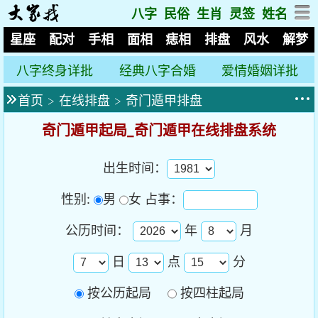
八字
民俗
生肖
灵签
姓名
星座
配对
手相
面相
痣相
排盘
风水
解梦
八字终身详批
经典八字合婚
爱情婚姻详批
首页
>
在线排盘
>
奇门遁甲排盘
奇门遁甲起局_奇门遁甲在线排盘系统
出生时间：
性别:
男
女
占事：
公历时间：
年
月
日
点
分
按公历起局
按四柱起局