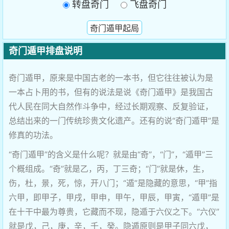
转盘奇门
飞盘奇门
奇门遁甲排盘说明
奇门遁甲，原来是中国古老的一本书，但它往往被认为是
一本占卜用的书，但有的说法是说《奇门遁甲》是我国古
代人民在同大自然作斗争中，经过长期观察、反复验证，
总结出来的一门传统珍贵文化遗产。还有的说“奇门遁甲”是
修真的功法。
“奇门遁甲”的含义是什么呢？就是由“奇”，“门”，“遁甲”三
个概组成。“奇”就是乙，丙，丁三奇；“门”就是休，生，
伤，杜，景，死，惊，开八门；“遁”是隐藏的意思，“甲”指
六甲，即甲子，甲戌，甲申，甲午，甲辰，甲寅，“遁甲”是
在十干中最为尊贵，它藏而不现，隐遁于六仪之下。“六仪”
就是戊，己，庚，辛，壬，癸。隐遁原则是甲子同六戊，