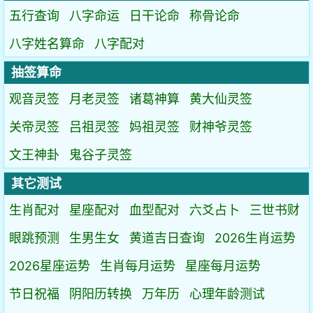
五行查询
八字命运
日干论命
称骨论命
八字姓名算命
八字配对
抽签算命
观音灵签
月老灵签
诸葛神算
黄大仙灵签
关帝灵签
吕祖灵签
妈祖灵签
财神爷灵签
文王神卦
鬼谷子灵签
其它测试
生肖配对
星座配对
血型配对
六爻占卜
三世书财
眼跳预测
生男生女
黄道吉日查询
2026生肖运势
2026星座运势
生肖每月运势
星座每月运势
节日祝福
阴阳历转换
万年历
心理年龄测试