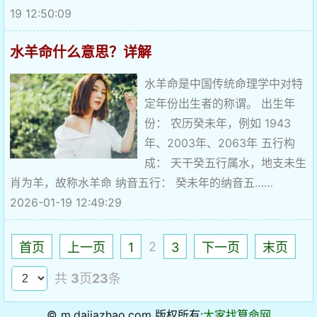
19 12:50:09
水羊命什么意思？详解
水羊命是中国传统命理学中对特
定年份出生者的称谓。 出生年
份： 农历癸未年，例如 1943
年、2003年、2063年 五行构
成： 天干癸五行属水，地支未生
肖为羊，故称水羊命 纳音五行： 癸未年的纳音五……
2026-01-19 12:49:29
2
首页
上一页
1
3
下一页
末页
共
3
页
23
条
© m.dajiazhao.com 版权所有:
大家找算命网