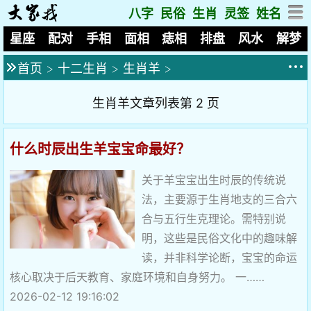
八字
民俗
生肖
灵签
姓名
星座
配对
手相
面相
痣相
排盘
风水
解梦
首页
>
十二生肖
>
生肖羊
>
生肖羊文章列表第 2 页
什么时辰出生羊宝宝命最好？
关于羊宝宝出生时辰的传统说
法，主要源于生肖地支的三合六
合与五行生克理论。需特别说
明，这些是民俗文化中的趣味解
读，并非科学论断，宝宝的命运
核心取决于后天教育、家庭环境和自身努力。 一……
2026-02-12 19:16:02