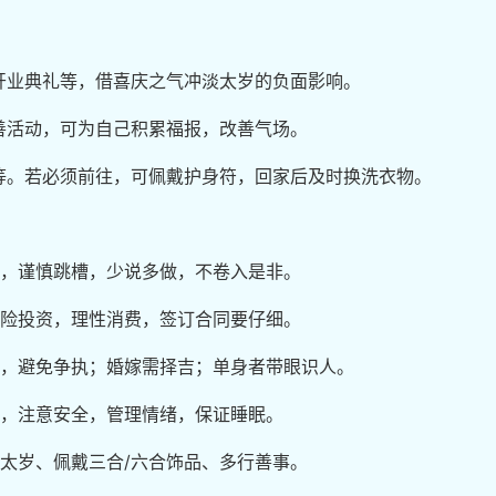
开业典礼等，借喜庆之气冲淡太岁的负面影响。
善活动，可为自己积累福报，改善气场。
等。若必须前往，可佩戴护身符，回家后及时换洗衣物。
职，谨慎跳槽，少说多做，不卷入是非。
风险投资，理性消费，签订合同要仔细。
流，避免争执；婚嫁需择吉；单身者带眼识人。
检，注意安全，管理情绪，保证睡眠。
拜太岁、佩戴三合/六合饰品、多行善事。