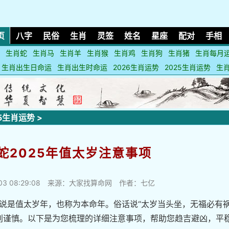
页
八字
民俗
生肖
灵签
姓名
星座
配对
手相
生肖蛇
生肖马
生肖羊
生肖猴
生肖鸡
生肖狗
生肖猪
生肖每月
生肖出生日命运
生肖出生时命运
2026生肖运势
2025生肖运势
生
25生肖运势
>
蛇2025年值太岁注意事项
03 08:29:08
来源：大家找算命网 作者：七亿
来说是值太岁年，也称为本命年。俗话说“太岁当头坐，无福必有祸
别谨慎。以下是为您梳理的详细注意事项，帮助您趋吉避凶，平