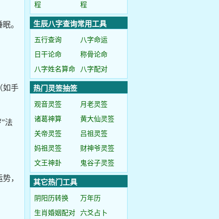
程
程
生辰八字查询常用工具
睡眠。
五行查询
八字命运
日干论命
称骨论命
八字姓名算命
八字配对
（如手
热门灵签抽签
观音灵签
月老灵签
诸葛神算
黄大仙灵签
”法
关帝灵签
吕祖灵签
妈祖灵签
财神爷灵签
文王神卦
鬼谷子灵签
运势，
其它热门工具
阴阳历转换
万年历
生肖婚姻配对
六爻占卜