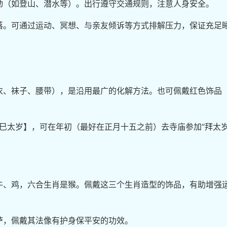
动（如登山、潜水等）。出行遵守交通规则，注意人身安全。
落。可通过运动、冥想、与亲友倾诉等方式排解压力，保证充足
衣、袜子、腰带），是沿用最广的化解方法。也可佩戴红色饰品
乙巳太岁】，可在年初（最好在正月十五之前）去寺庙参加“拜太岁
牛、鸡，六合生肖是猴。佩戴这三个生肖造型的饰品，有助增强
萨，佩戴其法像有护身保平安的功效。