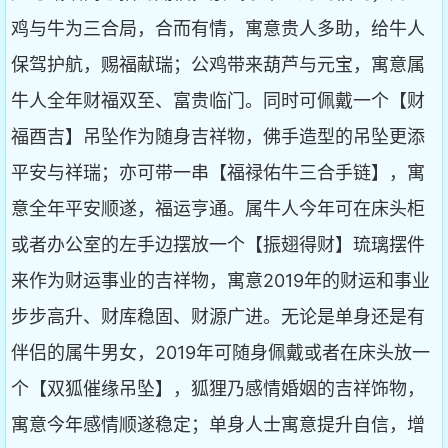
鸡与牛为三合局，合而有情，寓意贵人多助，给牛人
保驾护航，赐福献瑞；公鸡带来葫芦与元宝，寓意属
牛人全年财福双至、富贵临门。同时可佩戴一个【财
福酉吉】吊坠作为随身吉祥物，佛手造型的吊坠更添
平安与祥瑞；亦可带一串【福禄佑牛三合手链】，寓
意全年平安顺遂，福运亨通。属牛人今年可在床头柜
或者办公室的左手边摆放一个【振翅得财】琉璃摆件
来作为财运事业的吉祥物，寓意2019年的财运和事业
步步高升、财库稳固、财源广进。无论是单身还是有
伴侣的属牛男女，2019年可随身佩戴或者在床头放一
个【双狐催缘吊坠】，狐狸乃感情婚姻的吉祥饰物，
寓意今年感情顺遂稳定；单身人士寓意提升自信，增