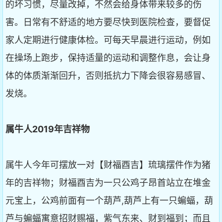
的坏习惯，尽量改掉，不然会给身体带来较多的伤
害。日常有不舒适的地方要尽快到医院检查，要督促
家人定期进行健康体检。可每天早晨进行运动，例如
在操场上跑步，保持适量的运动和调整作息，会让身
体的体质渐渐回升，否则抵抗力下降会很容易感冒、
发烧。
属牛人2019
年吉祥物
属牛人今年可摆放一对【财福酉吉】琉璃摆件作为猪
年的吉祥物；财福酉吉为一只公鸡子昂首站立在堆金
元宝上，公鸡前面有一个葫芦,葫芦上有一只蝙蝠，葫
芦与蝙蝠寓意招财赐福，紫气东来、财到福到；而且