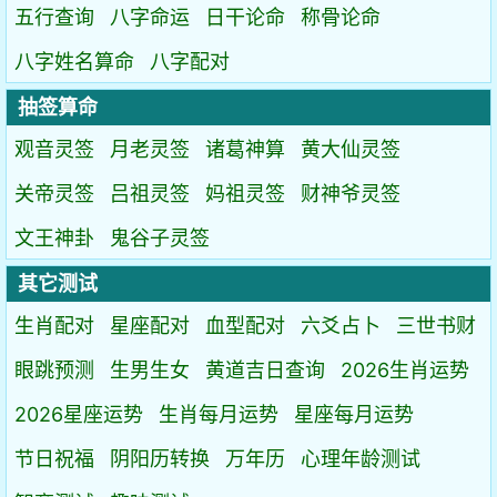
五行查询
八字命运
日干论命
称骨论命
八字姓名算命
八字配对
抽签算命
观音灵签
月老灵签
诸葛神算
黄大仙灵签
关帝灵签
吕祖灵签
妈祖灵签
财神爷灵签
文王神卦
鬼谷子灵签
其它测试
生肖配对
星座配对
血型配对
六爻占卜
三世书财
眼跳预测
生男生女
黄道吉日查询
2026生肖运势
2026星座运势
生肖每月运势
星座每月运势
节日祝福
阴阳历转换
万年历
心理年龄测试