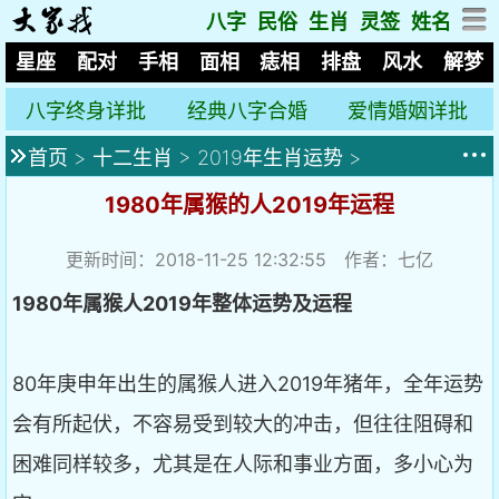
八字
民俗
生肖
灵签
姓名
星座
配对
手相
面相
痣相
排盘
风水
解梦
八字终身详批
经典八字合婚
爱情婚姻详批
首页
>
十二生肖
>
2019年生肖运势
>
1980年属猴的人2019年运程
更新时间：2018-11-25 12:32:55 作者：七亿
1980
年属猴人2019
年整体运势及运程
80年庚申年出生的属猴人进入2019年猪年，全年运势
会有所起伏，不容易受到较大的冲击，但往往阻碍和
困难同样较多，尤其是在人际和事业方面，多小心为