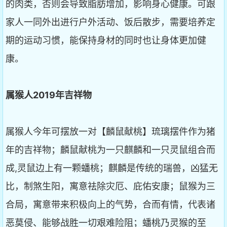
的肉类，否则会导致脂肪增加，影响身心健康。可跟
家人一同外出进行户外活动、饭后散步，需要培养定
期的运动习惯，能保持身材的同时也让身体更加健
康。
属猴人2019
年吉祥物
属猴人今年可摆放一对【麟鼠献桃】琉璃摆件作为猪
年的吉祥物；麟鼠献桃为一只麒麟和一只灵鼠组合而
成,灵鼠边上有一颗蟠桃；麒麟是传统的瑞兽，凶猛无
比，制煞生阳，寓意祛除灾厄、庇佑安康；鼠猴为三
合局，寓意带来积极向上的气势，合而有情，代表诸
恶莫侵、能够战胜一切艰难险阻；蟠桃乃灵猴的至