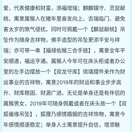
爱，代表健康和财富，添福增瑞；麒麟镇守、灵鼠献
桃，寓意属猴人在猪年里奋发向上、吉瑞临门、避免
害太岁的煞气侵扰。同时可佩戴一个【麟鼠献桃】吊
坠作为随身吉祥物，佛手造型的吊坠更添平安与祥
瑞；亦可带一串【福禄佑猴三合手链】，寓意全年平
安顺遂，福运亨通。属猴人今年可在床头柜或者办公
室的左手边摆放一个【双龙守库】琉璃摆件来作为财
运事业的吉祥物，寓意2019年的财运和事业步步高
升、财库稳固、财源广进。无论是单身还是有伴侣的
属猴男女，2019年可随身佩戴或者在床头放一个【双
狐催缘吊坠】，狐狸乃感情婚姻的吉祥饰物，寓意今
年感情顺遂稳定；单身人士寓意提升自信，增添魅