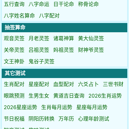
五行查询
八字命运
日干论命
称骨论命
八字姓名算命
八字配对
抽签算命
观音灵签
月老灵签
诸葛神算
黄大仙灵签
关帝灵签
吕祖灵签
妈祖灵签
财神爷灵签
文王神卦
鬼谷子灵签
其它测试
生肖配对
星座配对
血型配对
六爻占卜
三世书财
眼跳预测
生男生女
黄道吉日查询
2026生肖运势
2026星座运势
生肖每月运势
星座每月运势
节日祝福
阴阳历转换
万年历
心理年龄测试