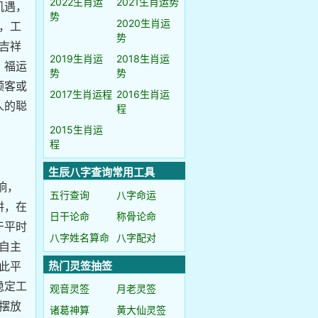
2022生肖运
2021生肖运势
机遇，
势
2020生肖运
，工
势
吉祥
2019生肖运
2018生肖运
，福运
势
势
顾客或
2017生肖运程
2016生肖运
人的聪
程
2015生肖运
程
生辰八字查询常用工具
响，
五行查询
八字命运
阱，在
日干论命
称骨论命
于平时
八字姓名算命
八字配对
自主
此平
热门灵签抽签
稳定工
观音灵签
月老灵签
摆放
诸葛神算
黄大仙灵签