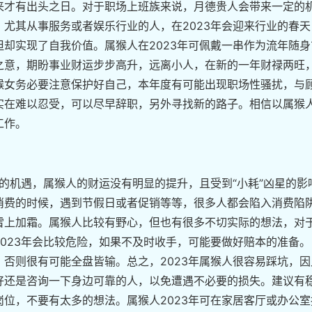
来才有出头之日。对于职场上班族来说，月德贵人会带来一定的
尤其从事服务或者娱乐行业的人，在2023年会迎来行业的春天
却实现了自我价值。属猴人在2023年可佩戴一串作为流年随身
之意，期盼事业财运步步高升，远离小人，在新的一年财禄两旺
猴女务必要注意保护好自己，本年度有可能出现职场性骚扰，与
实在难以忍受，可以尽早辞职，另外寻找新的路子。相信以属猴
工作。
多的机遇，属猴人的财运没有明显的提升，且受到“小耗”凶星的影
消费的时候，遇到节假日或者促销等等，很多人都会陷入消费陷
雪上加霜。属猴人比较有野心，但也有很多不切实际的想法，对
023年会比较危险，如果不及时收手，可能要做好赔本的准备。
否则很有可能全盘皆输。总之，2023年属猴人很容易踩坑，因
好还是咨询一下身边可靠的人，以免遭遇不必要的损失。建议有
位，不要有太多的想法。属猴人2023年可在家居客厅或办公室