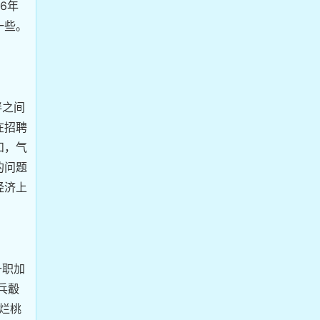
6年
一些。
伴之间
在招聘
和，气
的问题
经济上
升职加
乓觳
烂桃