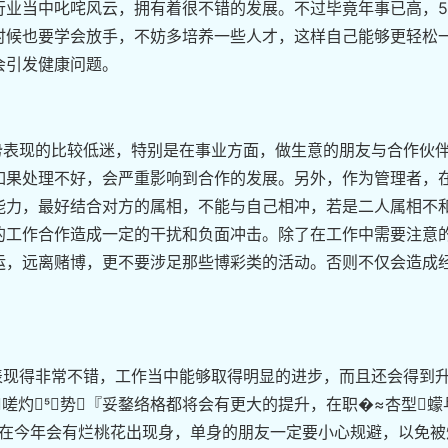
行业当中叱咤风云，拥有着很不错的发展。不过毕竟年事已高，5
时候也要学会放手，不妨多培养一些人才，这样自己能够更轻松
会引发健康问题。
体运势表现的比较低迷，特别是在事业方面，做生意的朋友与合作伙
如果处理不好，会严重影响到合作的发展。另外，作为管理者，
能力，最好结合对方的属相，不能与自己相冲，若是二人属相不
的工作合作造成一定的干扰和负面冲击。除了在工作中需要注意
运，远离赌博，更不要涉足那些博彩类的活动。否则不仅会造成
事业表现得非常不错，工作当中能够取得明显的进步，而且还会得到
嗟灼势『妥鍪络格都将会有更大的提升，在职�≈杏型蠓
人在今年会有烂桃花出现身，单身的朋友一定要小心规避，以免被