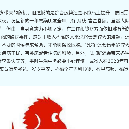
太岁带来的危机，但遗憾的是综合运势还是不能马上提升，依旧需
获。况且新的一年属猴朋友全年只有“月德”吉星眷顾，虽然人
助，但由于自身意志力不够坚定，在工作和钱财方面依旧难有新
轻微的破财事件，这对于收入不高的人来说将会是较大的难题，
不要的时候寻求帮助，才能够摆脱困难。“死符”还会给年龄较
疾病干扰，有卧床或者住院的风险。另外，“劫煞”还会带来各
李丢失等等，平时生活中务必要小心谨慎。属猴人在2023年可
，寓意运势畅达、岁岁平安，祈福全年吉利顺遂，福星高照，福运