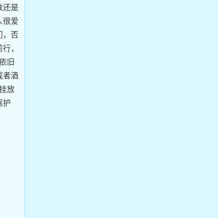
数还是
人很爱
门，否
前行，
依旧
或者酒
挂放
驾护