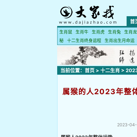
首
生肖鼠
生肖牛
生肖虎
生肖兔
生肖龙
秘
十二生肖终身运程
生肖出生月命运
当前位置：
首页
>
十二生肖
>
20
属猴的人2023年整
2023-04-