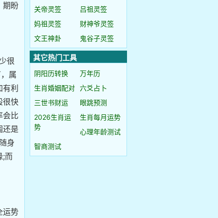
，期盼
关帝灵签
吕祖灵签
妈祖灵签
财神爷灵签
文王神卦
鬼谷子灵签
其它热门工具
少很
阴阳历转换
万年历
下，属
加有利
生肖婚姻配对
六爻占卜
般很快
三世书财运
眼跳预测
率会比
2026生肖运
生肖每月运势
势
围还是
心理年龄测试
随身
智商测试
;而
全运势