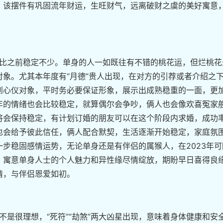
，该摆件有巩固流年财运，生旺财气，远离破财之虞的美好寓意
对比之前稳定不少。单身的人一如既往有不错的桃花运，但烂桃花
象。尤其本年度有“月德”贵人出现，在对方的引荐或者介绍之
到心仪对象，平时务必要保证形象，展示出成熟稳重的一面，更
年的情绪也会比较稳定，就算偶尔会争吵，俩人也会像欢喜冤家
将会保持稳定，有计划订婚的朋友可以在这个阶段内求婚，成功
也会给予彼此信任，俩人配合默契，生活逐渐开始稳定，家庭氛
步稳固感情运势，无论单身还是有伴侣的属猴人，在2023年可
；寓意单身人士的个人魅力和异性缘尽情绽放，期盼早日喜得良缘
情，与伴侣恩爱如初。
并不是很理想，“死符”“劫煞”两大凶星出现，意味着身体健康和安