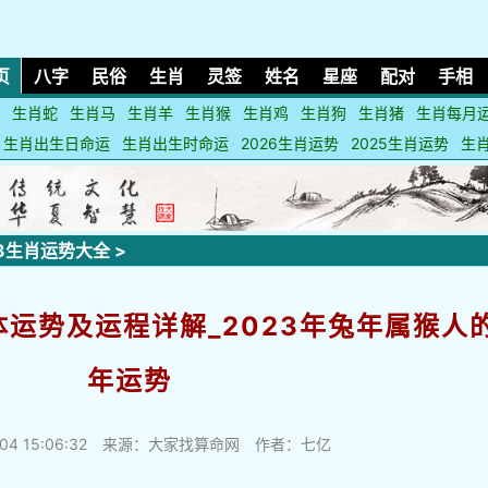
页
八字
民俗
生肖
灵签
姓名
星座
配对
手相
生肖蛇
生肖马
生肖羊
生肖猴
生肖鸡
生肖狗
生肖猪
生肖每月
生肖出生日命运
生肖出生时命运
2026生肖运势
2025生肖运势
生
23生肖运势大全
>
体运势及运程详解_2023年兔年属猴人
年运势
04 15:06:32
来源：大家找算命网 作者：七亿