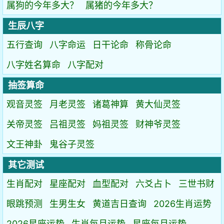
属狗的今年多大？
属猪的今年多大？
生辰八字
五行查询
八字命运
日干论命
称骨论命
八字姓名算命
八字配对
抽签算命
观音灵签
月老灵签
诸葛神算
黄大仙灵签
关帝灵签
吕祖灵签
妈祖灵签
财神爷灵签
文王神卦
鬼谷子灵签
其它测试
生肖配对
星座配对
血型配对
六爻占卜
三世书财
眼跳预测
生男生女
黄道吉日查询
2026生肖运势
2026星座运势
生肖每月运势
星座每月运势