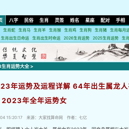
页
八字
民俗
生肖
灵签
姓名
星座
配对
手相
生肖蛇
生肖马
生肖羊
生肖猴
生肖鸡
生肖狗
生肖猪
生肖每月
生肖出生日命运
生肖出生时命运
2026生肖运势
2025生肖运势
生
23生肖运势大全
>
023年运势及运程详解 64年出生属龙人
2023年全年运势女
04 15:20:17
来源：大家找算命网 作者：七亿