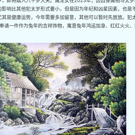
9岁，即将踏入六十岁大关。属龙女在2023年，因自身属相与太岁
的影响比其他犯太岁形式要小，但是因为年纪和凶星因素，也是
尤其是健康运势，今年需要多加留意，其他可以暂时先放放。犯
俗奉请一件作为兔年的吉祥饰物，寓意兔年鸿运加身、红红火火、