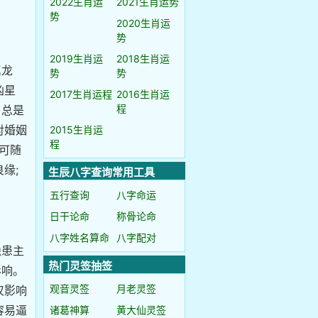
2022生肖运
2021生肖运势
势
2020生肖运
势
2019生肖运
2018生肖运
属龙
势
势
凶星
2017生肖运程
2016生肖运
程
，总是
对婚姻
2015生肖运
程
可随
缘;
生辰八字查询常用工具
五行查询
八字命运
日干论命
称骨论命
八字姓名算命
八字配对
隐患主
热门灵签抽签
影响。
观音灵签
月老灵签
仅影响
容易逼
诸葛神算
黄大仙灵签