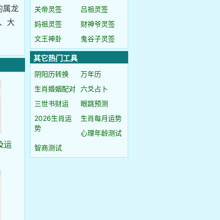
的属龙
关帝灵签
吕祖灵签
、大
妈祖灵签
财神爷灵签
文王神卦
鬼谷子灵签
其它热门工具
阴阳历转换
万年历
生肖婚姻配对
六爻占卜
三世书财运
眼跳预测
2026生肖运
生肖每月运势
势
心理年龄测试
及运
智商测试