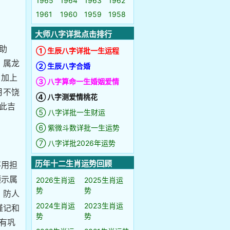
1965
1964
1963
1962
1961
1960
1959
1958
大师八字详批点击排行
助
① 生辰八字详批一生运程
，属龙
② 生辰八字合婚
。加上
③ 八字算命一生婚姻爱情
月不饶
④ 八字测爱情桃花
此吉
⑤ 八字详批一生财运
。
⑥ 紫微斗数详批一生运势
⑦ 八字详批2026年运势
历年十二生肖运势回顾
不用担
预示属
2026生肖运
2025生肖运
势
势
，防人
2024生肖运
2023生肖运
谨记和
势
势
有巩