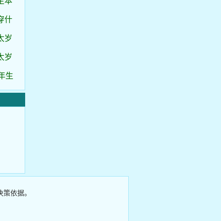
生本
穿什
太岁
太岁
年生
决策依据。