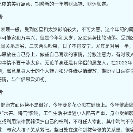
之虞的美好寓意，期盼新的一年增财添禄、财运顺遂。
势
运势表现一般，受到凶星和太岁影响较大，不可大意。这个年纪的
年可能家和万事兴，但是今年犯太岁，家庭运势比较动荡。受到
之间关系恶劣，三天两头吵架，日子不得安宁。尤其是对另一半
心思放在自己身上，做些自己喜欢的事情，分散注意力，有时候
事情不要干涉太多。无论单身还是有伴侣的属龙人，在2023年
物；寓意单身人士的个人魅力和异性缘尽情绽放，期盼早日喜得良
感情，与伴侣恩爱如初。
势
岁，健康方面运势不是很好，今年要多花心思在健康上。今年健康
“六害、晦气”影响，工作生活中遭遇小人陷害严重，身心受到
友或利用法律武器保护自己的权利，不可任人宰割。其中晦气不
重，与家人孩子关系紧张。整日处在这种剑拔弩张的关系里，很