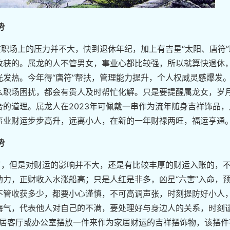
势
数在职场上的压力并不大，快到退休年纪，加上有吉星“太阳、唐符”
收获的。属龙的人不管男女，事业心都比较强，所以就算快退休
发热。今年得“唐符”帮扶，管理能力提升，个人权威灵感爆发
么职场困扰，都会有贵人及时帮忙化解。只是要提醒属龙女，岁
的道理。属龙人在2023年可佩戴一串作为流年随身吉祥饰品，
事业财运步步高升，远离小人，在新的一年财禄两旺，福运亨通
势
太岁，但是对财运的影响并不大，还是有比较丰厚的财运入账的，
力，正财收入水涨船高；只是人红是非多，凶星“六害”入命，
不管收获多少，都要小心谨慎，不可高调声张，时刻提防好小人
晦气，代表他人对自己的不满，要处理好与身边人的关系，时刻
家居客厅或办公室摆放一件来作为家居财运的吉祥摆饰物，该摆件