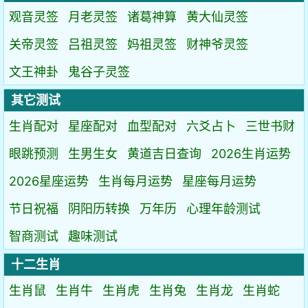
观音灵签
月老灵签
诸葛神算
黄大仙灵签
关帝灵签
吕祖灵签
妈祖灵签
财神爷灵签
文王神卦
鬼谷子灵签
其它测试
生肖配对
星座配对
血型配对
六爻占卜
三世书财
眼跳预测
生男生女
黄道吉日查询
2026生肖运势
2026星座运势
生肖每月运势
星座每月运势
节日祝福
阴阳历转换
万年历
心理年龄测试
智商测试
趣味测试
十二生肖
生肖鼠
生肖牛
生肖虎
生肖兔
生肖龙
生肖蛇