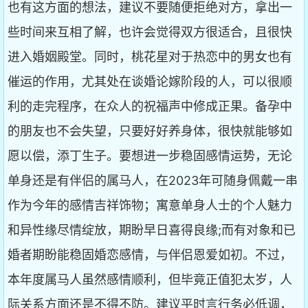
也有这方面的想法，建议不要随便拒绝对方，拿出一
些时间来互相了解，也许会觉得双方很适合，且很快
进入婚姻殿堂。同时，桃花星对于热恋中的男女也有
催运的作用，尤其处在谈婚论嫁阶段的人，可以很顺
利的走完程序，在众人的祝福声中修成正果。备孕中
的朋友也不会失望，只要好好养身体，很快就能够如
愿以偿，添丁生子。要想进一步稳固感情运势，无论
单身还是有伴侣的属马人，在2023年可随身佩戴一串
作为今年的感情吉祥饰物；寓意单身人士的个人魅力
和异性缘尽情绽放，期盼早日喜得良缘;而有对象和已
婚者期盼能稳固婚恋感情，与伴侣恩爱如初。不过，
本年度属马人虽然感情顺利，但毕竟正值犯太岁，人
际关系方面还是不得不防。建议平时言行务必低调，