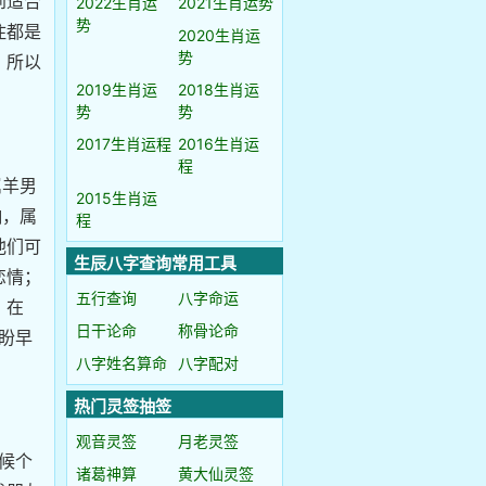
到适合
2022生肖运
2021生肖运势
势
住都是
2020生肖运
势
，所以
2019生肖运
2018生肖运
势
势
2017生肖运程
2016生肖运
程
属羊男
2015生肖运
响，属
程
他们可
生辰八字查询常用工具
恋情；
五行查询
八字命运
，在
日干论命
称骨论命
盼早
八字姓名算命
八字配对
热门灵签抽签
观音灵签
月老灵签
时候个
诸葛神算
黄大仙灵签