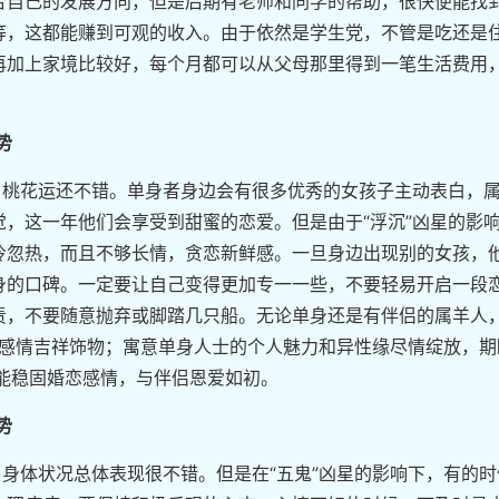
合自己的发展方向，但是后期有老师和同学的帮助，很快便能找
等，这都能赚到可观的收入。由于依然是学生党，不管是吃还是
再加上家境比较好，每个月都可以从父母那里得到一笔生活费用
势
年，桃花运还不错。单身者身边会有很多优秀的女孩子主动表白，
，这一年他们会享受到甜蜜的恋爱。但是由于“浮沉”凶星的影
冷忽热，而且不够长情，贪恋新鲜感。一旦身边出现别的女孩，
身的口碑。一定要让自己变得更加专一一些，不要轻易开启一段
责，不要随意抛弃或脚踏几只船。无论单身还是有伴侣的属羊人
的感情吉祥饰物；寓意单身人士的个人魅力和异性缘尽情绽放，期
能稳固婚恋感情，与伴侣恩爱如初。
势
年，身体状况总体表现很不错。但是在“五鬼”凶星的影响下，有的