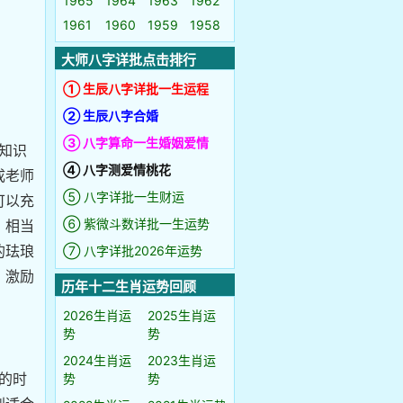
1965
1964
1963
1962
1961
1960
1959
1958
大师八字详批点击排行
① 生辰八字详批一生运程
② 生辰八字合婚
③ 八字算命一生婚姻爱情
新知识
④ 八字测爱情桃花
成老师
⑤ 八字详批一生财运
可以充
⑥ 紫微斗数详批一生运势
，相当
的珐琅
⑦ 八字详批2026年运势
，激励
历年十二生肖运势回顾
2026生肖运
2025生肖运
势
势
2024生肖运
2023生肖运
职的时
势
势