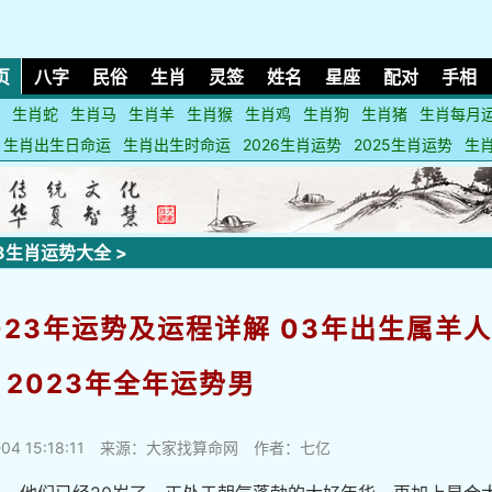
页
八字
民俗
生肖
灵签
姓名
星座
配对
手相
生肖蛇
生肖马
生肖羊
生肖猴
生肖鸡
生肖狗
生肖猪
生肖每月
生肖出生日命运
生肖出生时命运
2026生肖运势
2025生肖运势
生
23生肖运势大全
>
023年运势及运程详解 03年出生属羊
2023年全年运势男
04 15:18:11
来源：大家找算命网 作者：七亿