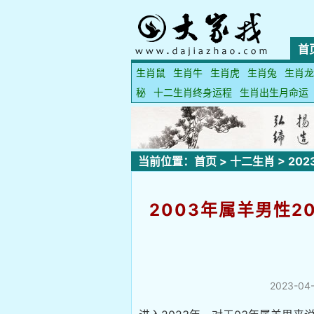
首
生肖鼠
生肖牛
生肖虎
生肖兔
生肖龙
秘
十二生肖终身运程
生肖出生月命运
当前位置：
首页
>
十二生肖
>
20
2003年属羊男性2
2023-04-