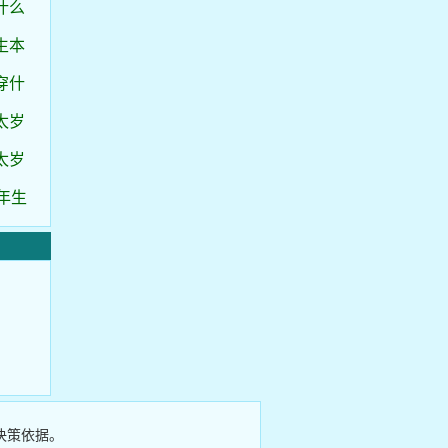
什么
生本
穿什
太岁
太岁
年生
决策依据。