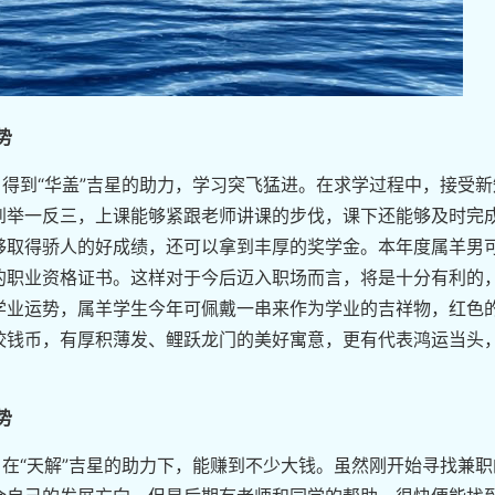
势
年，得到“华盖”吉星的助力，学习突飞猛进。在求学过程中，接受
到举一反三，上课能够紧跟老师讲课的步伐，课下还能够及时完
够取得骄人的好成绩，还可以拿到丰厚的奖学金。本年度属羊男
的职业资格证书。这样对于今后迈入职场而言，将是十分有利的
学业运势，属羊学生今年可佩戴一串来作为学业的吉祥物，红色
咬钱币，有厚积薄发、鲤跃龙门的美好寓意，更有代表鸿运当头
势
年，在“天解”吉星的助力下，能赚到不少大钱。虽然刚开始寻找兼