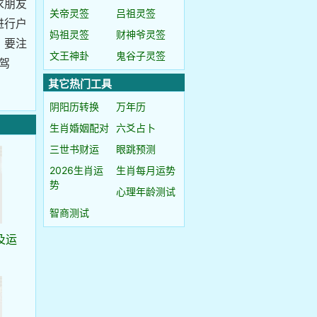
求朋友
关帝灵签
吕祖灵签
进行户
妈祖灵签
财神爷灵签
，要注
文王神卦
鬼谷子灵签
驾
其它热门工具
阴阳历转换
万年历
生肖婚姻配对
六爻占卜
三世书财运
眼跳预测
2026生肖运
生肖每月运势
势
心理年龄测试
智商测试
及运