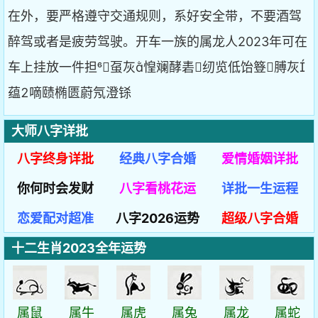
在外，要严格遵守交通规则，系好安全带，不要酒驾
醉驾或者是疲劳驾驶。开车一族的属龙人2023年可在
车上挂放一件担虿灰惶斓酵砉纫览低饴簦膊灰
蕴嘀赜椭匮蔚氖澄铩
大师八字详批
八字终身详批
经典八字合婚
爱情婚姻详批
你何时会发财
八字看桃花运
详批一生运程
恋爱配对超准
八字2026运势
超级八字合婚
十二生肖2023全年运势
属鼠
属牛
属虎
属兔
属龙
属蛇