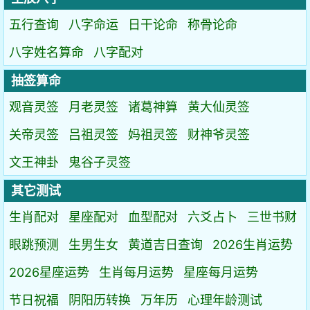
五行查询
八字命运
日干论命
称骨论命
八字姓名算命
八字配对
抽签算命
观音灵签
月老灵签
诸葛神算
黄大仙灵签
关帝灵签
吕祖灵签
妈祖灵签
财神爷灵签
文王神卦
鬼谷子灵签
其它测试
生肖配对
星座配对
血型配对
六爻占卜
三世书财
眼跳预测
生男生女
黄道吉日查询
2026生肖运势
2026星座运势
生肖每月运势
星座每月运势
节日祝福
阴阳历转换
万年历
心理年龄测试