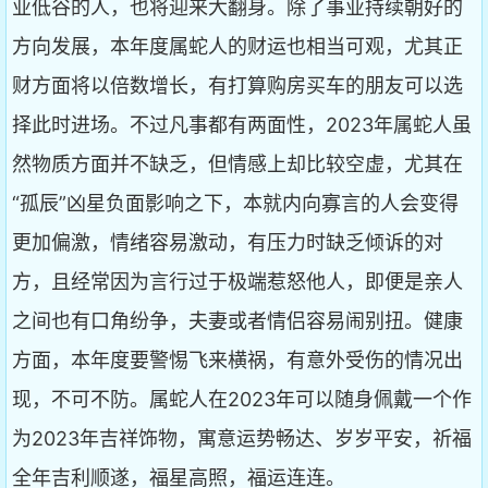
业低谷的人，也将迎来大翻身。除了事业持续朝好的
方向发展，本年度属蛇人的财运也相当可观，尤其正
财方面将以倍数增长，有打算购房买车的朋友可以选
择此时进场。不过凡事都有两面性，2023年属蛇人虽
然物质方面并不缺乏，但情感上却比较空虚，尤其在
“孤辰”凶星负面影响之下，本就内向寡言的人会变得
更加偏激，情绪容易激动，有压力时缺乏倾诉的对
方，且经常因为言行过于极端惹怒他人，即便是亲人
之间也有口角纷争，夫妻或者情侣容易闹别扭。健康
方面，本年度要警惕飞来横祸，有意外受伤的情况出
现，不可不防。属蛇人在2023年可以随身佩戴一个作
为2023年吉祥饰物，寓意运势畅达、岁岁平安，祈福
全年吉利顺遂，福星高照，福运连连。