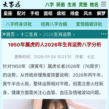
八字
民俗
生肖
灵签
姓名
星座
配对
手相
面相
痣相
排盘
风水
解梦
八字终身详批
经典八字合婚
爱情婚姻详批
首页
>
十二生肖
>
2026生肖运势
>
1950年属虎的人2026年生肖运势八字分析
更新时间：2026-01-24 10:21:31 作者：七亿
针对1950年（庚寅年）属虎长者2026年（76周岁）
的运势，从传统命理角度简要说明：2026年丙午年，
寅午半合火局，整体运势相对平稳，但需注意火旺耗
身，健康方面需关注心血管、血压及情绪波动问题。