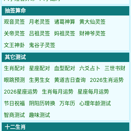
抽签算命
观音灵签
月老灵签
诸葛神算
黄大仙灵签
关帝灵签
吕祖灵签
妈祖灵签
财神爷灵签
文王神卦
鬼谷子灵签
其它测试
生肖配对
星座配对
血型配对
六爻占卜
三世书财
眼跳预测
生男生女
黄道吉日查询
2026生肖运势
2026星座运势
生肖每月运势
星座每月运势
节日祝福
阴阳历转换
万年历
心理年龄测试
智商测试
趣味测试
十二生肖