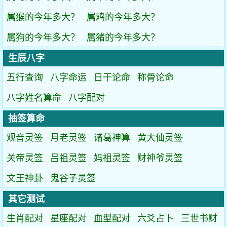
属猴的今年多大？
属鸡的今年多大？
属狗的今年多大？
属猪的今年多大？
生辰八字
五行查询
八字命运
日干论命
称骨论命
八字姓名算命
八字配对
抽签算命
观音灵签
月老灵签
诸葛神算
黄大仙灵签
关帝灵签
吕祖灵签
妈祖灵签
财神爷灵签
文王神卦
鬼谷子灵签
其它测试
生肖配对
星座配对
血型配对
六爻占卜
三世书财