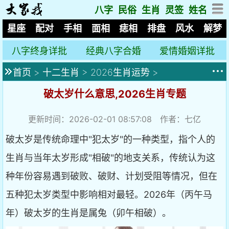
八字
民俗
生肖
灵签
姓名
星座
配对
手相
面相
痣相
排盘
风水
解梦
八字终身详批
经典八字合婚
爱情婚姻详批
首页
>
十二生肖
>
2026生肖运势
>
破太岁什么意思,2026生肖专题
更新时间：2026-02-01 08:57:08 作者：七亿
破太岁是传统命理中"犯太岁"的一种类型，指个人的
生肖与当年太岁形成"相破"的地支关系，传统认为这
种年份容易遇到破败、破财、计划受阻等情况，但在
五种犯太岁类型中影响相对最轻。2026年（丙午马
年）破太岁的生肖是属兔（卯午相破）。