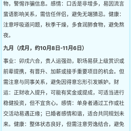
物，警惕诈骗信息。感情：口舌是非增多，易因流言
蜚语影响关系，需信任伴侣，避免无端猜忌。健康：
注意呼吸道问题，秋季干燥，多食润肺食物，避免熬
夜。
九月（戌月，约10月8日-11月6日）
事业：卯戌六合，贵人运强劲，职场易获上级赏识或
前辈提携，有晋升、加薪或接手重要项目的机会。但
需注意与同事关系，避免因得意忘形引发嫉妒。财
运：正财收入提升，可能有奖金或提成，可适当进行
稳健投资，但不宜贪心。感情：单身者通过工作或社
交活动易遇正缘；已婚者感情和谐，适合共同规划未
来。健康：整体状态良好，但需注意劳逸结合，避免