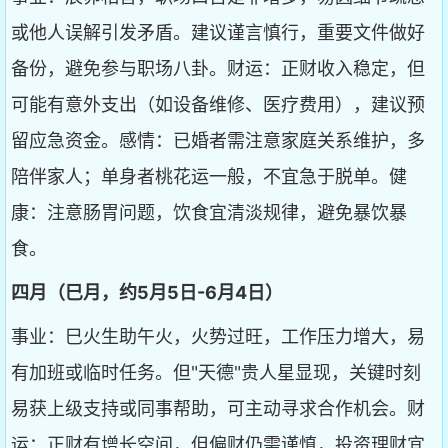
或他人误解引发矛盾。建议谨言慎行，重要文件做好
备份，避免参与职场八卦。财运：正财收入稳定，但
可能有意外支出（如设备维修、医疗费用），建议预
留应急资金。感情：已婚者需注意家庭关系维护，多
陪伴家人；单身者桃花运一般，不宜急于脱单。健
康：注意肠胃问题，饮食宜清淡规律，避免暴饮暴
食。
四月（巳月，约5月5日-6月4日）
事业：巳火生助午火，火势过旺，工作压力增大，易
有加班或临时任务。但"天德"贵人星显现，关键时刻
易获上级支持或同事帮助，可主动寻求合作机会。财
运：正财有增长空间，但偏财仍需谨慎，投资理财宜