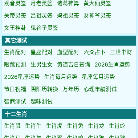
观音灵签
月老灵签
诸葛神算
黄大仙灵签
关帝灵签
吕祖灵签
妈祖灵签
财神爷灵签
文王神卦
鬼谷子灵签
其它测试
生肖配对
星座配对
血型配对
六爻占卜
三世书财
眼跳预测
生男生女
黄道吉日查询
2026生肖运势
2026星座运势
生肖每月运势
星座每月运势
节日祝福
阴阳历转换
万年历
心理年龄测试
智商测试
趣味测试
十二生肖
生肖鼠
生肖牛
生肖虎
生肖兔
生肖龙
生肖蛇