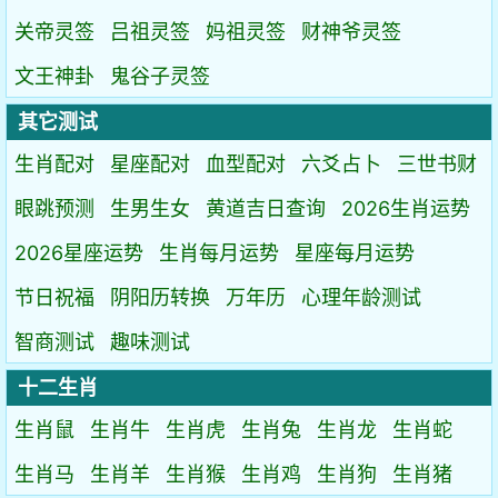
关帝灵签
吕祖灵签
妈祖灵签
财神爷灵签
文王神卦
鬼谷子灵签
其它测试
生肖配对
星座配对
血型配对
六爻占卜
三世书财
眼跳预测
生男生女
黄道吉日查询
2026生肖运势
2026星座运势
生肖每月运势
星座每月运势
节日祝福
阴阳历转换
万年历
心理年龄测试
智商测试
趣味测试
十二生肖
生肖鼠
生肖牛
生肖虎
生肖兔
生肖龙
生肖蛇
生肖马
生肖羊
生肖猴
生肖鸡
生肖狗
生肖猪