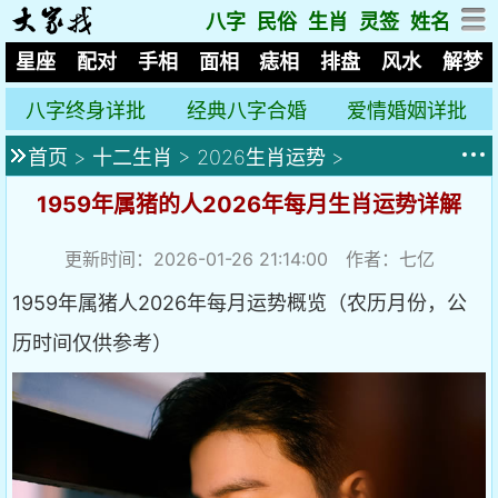
八字
民俗
生肖
灵签
姓名
星座
配对
手相
面相
痣相
排盘
风水
解梦
八字终身详批
经典八字合婚
爱情婚姻详批
首页
>
十二生肖
>
2026生肖运势
>
1959年属猪的人2026年每月生肖运势详解
更新时间：2026-01-26 21:14:00 作者：七亿
1959年属猪人2026年每月运势概览（农历月份，公
历时间仅供参考）