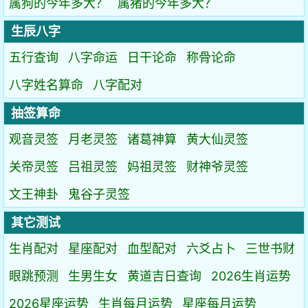
属狗的今年多大？
属猪的今年多大？
生辰八字
五行查询
八字命运
日干论命
称骨论命
八字姓名算命
八字配对
抽签算命
观音灵签
月老灵签
诸葛神算
黄大仙灵签
关帝灵签
吕祖灵签
妈祖灵签
财神爷灵签
文王神卦
鬼谷子灵签
其它测试
生肖配对
星座配对
血型配对
六爻占卜
三世书财
眼跳预测
生男生女
黄道吉日查询
2026生肖运势
2026星座运势
生肖每月运势
星座每月运势