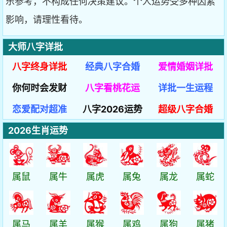
乐参考，不构成任何决策建议。个人运势受多种因素
影响，请理性看待。
大师八字详批
八字终身详批
经典八字合婚
爱情婚姻详批
你何时会发财
八字看桃花运
详批一生运程
恋爱配对超准
八字2026运势
超级八字合婚
2026生肖运势
属鼠
属牛
属虎
属兔
属龙
属蛇
属马
属羊
属猴
属鸡
属狗
属猪