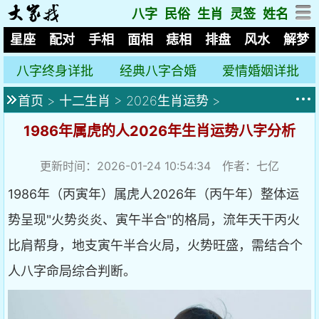
八字
民俗
生肖
灵签
姓名
星座
配对
手相
面相
痣相
排盘
风水
解梦
八字终身详批
经典八字合婚
爱情婚姻详批
首页
>
十二生肖
>
2026生肖运势
>
1986年属虎的人2026年生肖运势八字分析
更新时间：2026-01-24 10:54:34 作者：七亿
1986年（丙寅年）属虎人2026年（丙午年）整体运
势呈现"火势炎炎、寅午半合"的格局，流年天干丙火
比肩帮身，地支寅午半合火局，火势旺盛，需结合个
人八字命局综合判断。