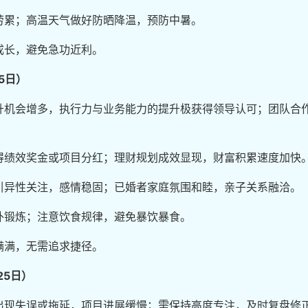
劳累；高温天气做好防晒降温，预防中暑。
成长，避免急功近利。
5日）
升机会增多，执行力与业务能力的提升极获得领导认可；团队合
得绩效奖金或项目分红；理财规划成效显现，财富积累速度加快
引异性关注，感情稳固；已婚者家庭氛围和睦，亲子关系融洽。
外锻炼；注意饮食规律，避免暴饮暴食。
满满，无需追求捷径。
25日）
出现失误或拖延，项目进展缓慢；需保持高度专注，及时复盘修