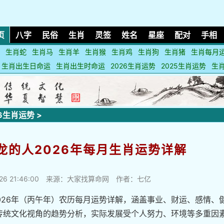
页
八字
民俗
生肖
灵签
姓名
星座
配对
手相
生肖蛇
生肖马
生肖羊
生肖猴
生肖鸡
生肖狗
生肖猪
生肖每月
生肖出生日命运
生肖出生时命运
2026生肖运势
2025生肖运势
生
26生肖运势
>
属龙的人2026年每月生肖运势详解
26 21:46:00
来源：大家找算命网 作者：七亿
2026年（丙午年）农历每月运势详解，涵盖事业、财运、感情、
传统文化视角的趋势分析，实际发展受个人努力、环境等多重因