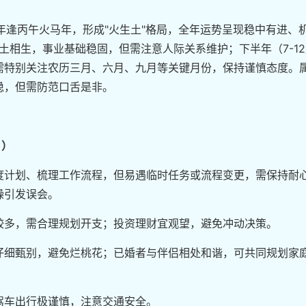
26年逢丙午火马年，形成"火生土"格局，全年运势呈现稳中有进、
火土相生，事业基础稳固，但需注意人际关系维护；下半年（7-1
需特别关注农历三月、六月、九月等关键月份，保持谨慎态度。
稳，但需防范口舌是非。
日）
度计划、梳理工作流程，但易遇临时任务或流程变更，需保持耐
躁引发误会。
较多，需合理规划开支；投资理财宜观望，避免冲动决策。
仔细甄别，避免烂桃花；已婚者与伴侣相处和谐，可共同规划家
驾车出行极谨慎，注意交通安全。