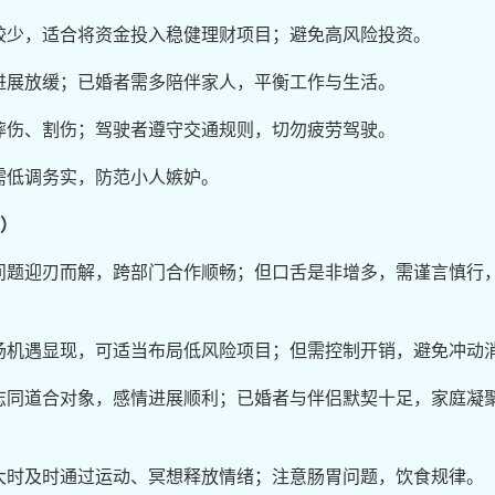
较少，适合将资金投入稳健理财项目；避免高风险投资。
进展放缓；已婚者需多陪伴家人，平衡工作与生活。
摔伤、割伤；驾驶者遵守交通规则，切勿疲劳驾驶。
需低调务实，防范小人嫉妒。
日）
问题迎刃而解，跨部门合作顺畅；但口舌是非增多，需谨言慎行
场机遇显现，可适当布局低风险项目；但需控制开销，避免冲动
志同道合对象，感情进展顺利；已婚者与伴侣默契十足，家庭凝
大时及时通过运动、冥想释放情绪；注意肠胃问题，饮食规律。