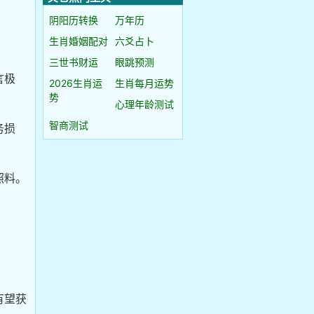
阴阳历转换
万年历
生肖婚姻配对
六爻占卜
三世书财运
眼跳预测
言极
2026生肖运
生肖每月运势
势
心理年龄测试
智商测试
务损
照料。
有望获