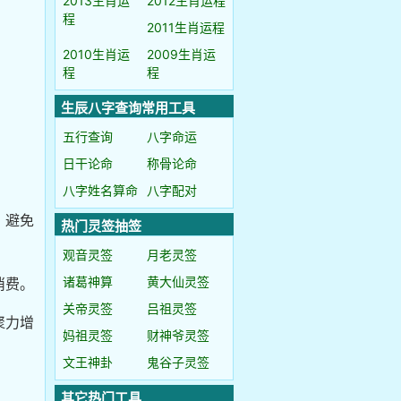
2013生肖运
2012生肖运程
程
2011生肖运程
2010生肖运
2009生肖运
程
程
生辰八字查询常用工具
五行查询
八字命运
日干论命
称骨论命
八字姓名算命
八字配对
，避免
热门灵签抽签
观音灵签
月老灵签
诸葛神算
黄大仙灵签
消费。
关帝灵签
吕祖灵签
聚力增
妈祖灵签
财神爷灵签
文王神卦
鬼谷子灵签
其它热门工具