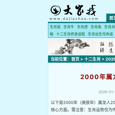
首
生肖鼠
生肖牛
生肖虎
生肖兔
生肖龙
秘
十二生肖终身运程
生肖出生月命运
当前位置：
首页
>
十二生肖
>
20
2000年
2026-01-
以下是2000年（庚辰年）属龙人
核心方面。需注意：生肖运势仅为