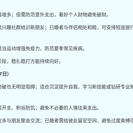
道增多；但需防范意外支出，看好个人财物避免破财。
过兴趣社群结识新朋友；已婚者与伴侣相处和睦，可安排短途旅
适当运动增强免疫力，防范夏季常见疾病。
阶段，稳扎稳打方能持续向好。
7日）
突破也无明显阻碍；适合沉淀提升自我，学习新技能或钻研专业
紧开支、积谷防饥；避免不必要的人情往来支出。
议多与朋友聚会交流；已婚者需给彼此留足空间，避免过度束缚